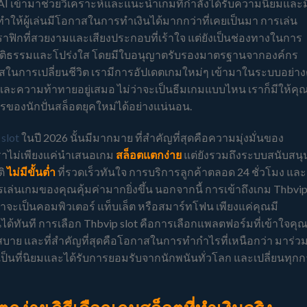
I เข้ามาช่วยวิเคราะห์และแนะนำเกมที่กำลังได้รับความนิยมและม
ำให้ผู้เล่นมีโอกาสในการทำเงินได้มากกว่าที่เคยเป็นมา การเล่น
กราฟิกที่สวยงามและเสียงประกอบที่เร้าใจ แต่ยังเป็นช่องทางในการ
ที่ยุติธรรมและโปร่งใส โดยมีใบอนุญาตรับรองมาตรฐานจากองค์กร
สในการเปลี่ยนชีวิต เรามีการอัปเดตเกมใหม่ๆ เข้ามาในระบบอย่าง
ม่และความท้าทายอยู่เสมอ ไม่ว่าจะเป็นธีมเกมแบบไหน เราก็มีให้คุ
ของนักปั่นสล็อตยุคใหม่ได้อย่างแน่นอน.
slot
ในปี 2026 นั้นมีมากมาย ที่สำคัญที่สุดคือความมุ่งมั่นของ
น เราไม่เพียงแค่นำเสนอเกม
สล็อตแตกง่าย
แต่ยังรวมถึงระบบสนับสนุน
ติ
ไม่มีขั้นต่ำ
ที่รวดเร็วทันใจ การบริการลูกค้าตลอด 24 ชั่วโมง และ
ารเล่นเกมของคุณคุ้มค่ามากยิ่งขึ้น นอกจากนี้ การเข้าถึงเกม Thbvi
่าจะเป็นคอมพิวเตอร์ แท็บเล็ต หรือสมาร์ทโฟน เพียงแค่คุณมี
นได้ทันที การเลือก Thbvip slot คือการเลือกแพลตฟอร์มที่เข้าใจคุณ
 และที่สำคัญที่สุดคือโอกาสในการทำกำไรที่เหนือกว่า มาร่ว
ึงเป็นที่นิยมและได้รับการยอมรับจากนักพนันทั่วโลก และเปลี่ยนทุกก