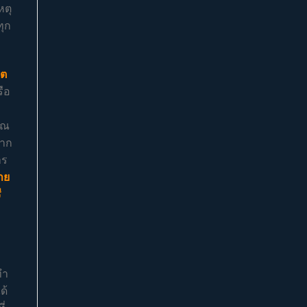
หตุ
ทุก
ิต
รือ
ุณ
จาก
าร
าย
ี
ทำ
ด้