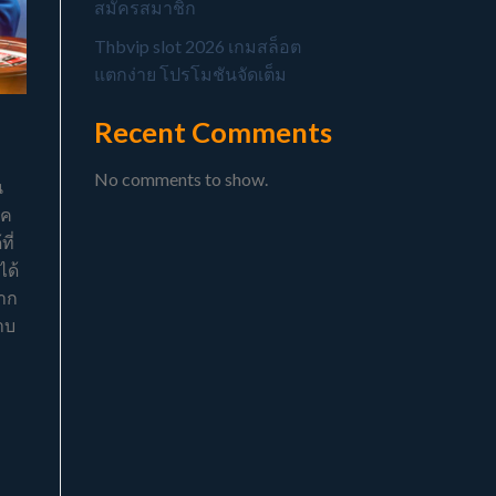
สมัครสมาชิก
Thbvip slot 2026 เกมสล็อต
แตกง่าย โปรโมชันจัดเต็ม
Recent Comments
No comments to show.
น
ุค
ี่
ได้
จาก
าบ