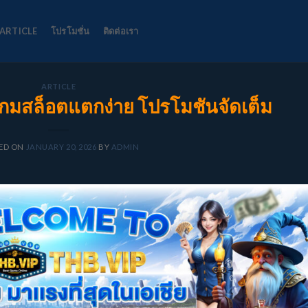
ARTICLE
โปรโมชั่น
ติดต่อเรา
ARTICLE
เกมสล็อตแตกง่าย โปรโมชันจัดเต็ม
ED ON
JANUARY 20, 2026
BY
ADMIN