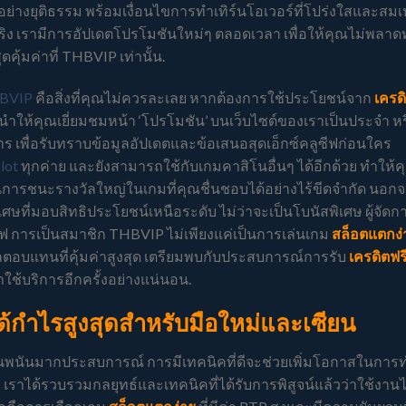
างยุติธรรม พร้อมเงื่อนไขการทำเทิร์นโอเวอร์ที่โปร่งใสและสมเ
ริง เรามีการอัปเดตโปรโมชันใหม่ๆ ตลอดเวลา เพื่อให้คุณไม่พลาด
คุ้มค่าที่ THBVIP เท่านั้น.
BVIP
คือสิ่งที่คุณไม่ควรละเลย หากต้องการใช้ประโยชน์จาก
เครด
ะนำให้คุณเยี่ยมชมหน้า ‘โปรโมชัน’ บนเว็บไซต์ของเราเป็นประจำ ห
ร เพื่อรับทราบข้อมูลอัปเดตและข้อเสนอสุดเอ็กซ์คลูซีฟก่อนใคร
lot
ทุกค่าย และยังสามารถใช้กับเกมคาสิโนอื่นๆ ได้อีกด้วย ทำให้ค
ในการชนะรางวัลใหญ่ในเกมที่คุณชื่นชอบได้อย่างไร้ขีดจำกัด นอก
ศษที่มอบสิทธิประโยชน์เหนือระดับ ไม่ว่าจะเป็นโบนัสพิเศษ ผู้จัดก
ซีฟ การเป็นสมาชิก THBVIP ไม่เพียงแค่เป็นการเล่นเกม
สล็อตแตกง่
ตอบแทนที่คุ้มค่าสูงสุด เตรียมพบกับประสบการณ์การรับ
เครดิตฟร
ช้บริการอีกครั้งอย่างแน่นอน.
ได้กำไรสูงสุดสำหรับมือใหม่และเซียน
ซียนพนันมากประสบการณ์ การมีเทคนิคที่ดีจะช่วยเพิ่มโอกาสในการ
P
เราได้รวบรวมกลยุทธ์และเทคนิคที่ได้รับการพิสูจน์แล้วว่าใช้งานไ