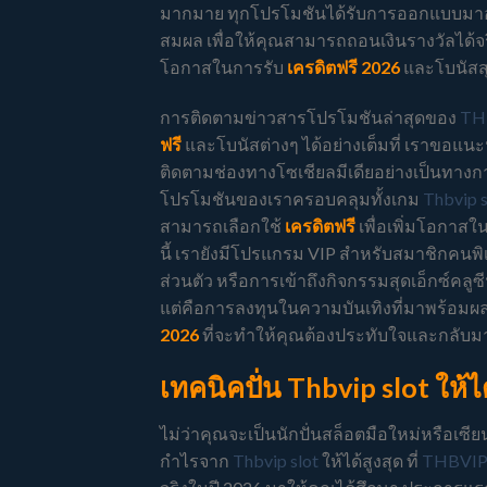
มากมาย ทุกโปรโมชันได้รับการออกแบบมาอย่
สมผล เพื่อให้คุณสามารถถอนเงินรางวัลได้จ
โอกาสในการรับ
เครดิตฟรี 2026
และโบนัสสุด
การติดตามข่าวสารโปรโมชันล่าสุดของ
TH
ฟรี
และโบนัสต่างๆ ได้อย่างเต็มที่ เราขอแน
ติดตามช่องทางโซเชียลมีเดียอย่างเป็นทางกา
โปรโมชันของเราครอบคลุมทั้งเกม
Thbvip s
สามารถเลือกใช้
เครดิตฟรี
เพื่อเพิ่มโอกาส
นี้ เรายังมีโปรแกรม VIP สำหรับสมาชิกคนพิเ
ส่วนตัว หรือการเข้าถึงกิจกรรมสุดเอ็กซ์คลู
แต่คือการลงทุนในความบันเทิงที่มาพร้อมผล
2026
ที่จะทำให้คุณต้องประทับใจและกลับมาใ
เทคนิคปั่น Thbvip slot ให้
ไม่ว่าคุณจะเป็นนักปั่นสล็อตมือใหม่หรือเ
กำไรจาก
Thbvip slot
ให้ได้สูงสุด ที่
THBVI