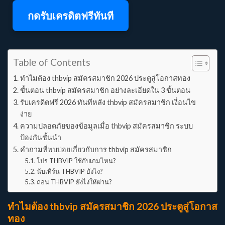
กดรับเครดิตฟรีทันที
Table of Contents
ทำไมต้อง thbvip สมัครสมาชิก 2026 ประตูสู่โอกาสทอง
ขั้นตอน thbvip สมัครสมาชิก อย่างละเอียดใน 3 ขั้นตอน
รับเครดิตฟรี 2026 ทันทีหลัง thbvip สมัครสมาชิก เงื่อนไข
ง่าย
ความปลอดภัยของข้อมูลเมื่อ thbvip สมัครสมาชิก ระบบ
ป้องกันชั้นนำ
คำถามที่พบบ่อยเกี่ยวกับการ thbvip สมัครสมาชิก
โปร THBVIP ใช้กับเกมไหน?
นับเทิร์น THBVIP ยังไง?
ถอน THBVIP ยังไงให้ผ่าน?
ทำไมต้อง thbvip สมัครสมาชิก 2026 ประตูสู่โอกาส
ทอง