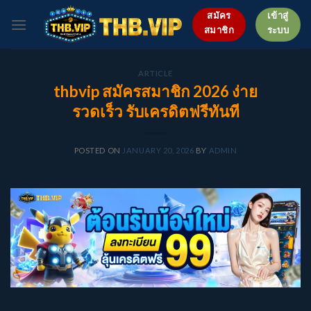
Skip
สมัคร
เข้าสู่
to
สมาชิก
ระบบ
content
ARTICLE
thbvip สมัครสมาชิก 2026 ง่าย
รวดเร็ว รับเครดิตฟรีทันที
POSTED ON
JANUARY 20, 2026
BY
ADMIN