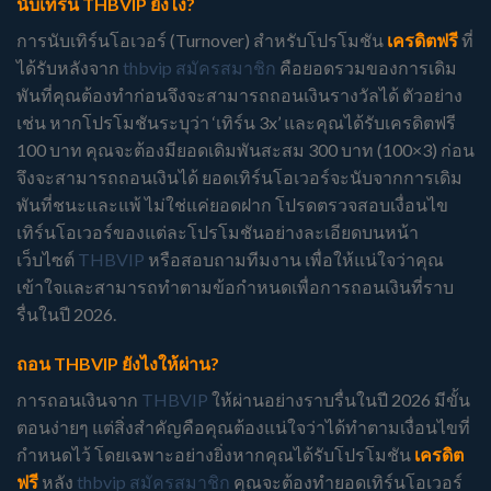
นับเทิร์น THBVIP ยังไง?
การนับเทิร์นโอเวอร์ (Turnover) สำหรับโปรโมชัน
เครดิตฟรี
ที่
ได้รับหลังจาก
thbvip สมัครสมาชิก
คือยอดรวมของการเดิม
พันที่คุณต้องทำก่อนจึงจะสามารถถอนเงินรางวัลได้ ตัวอย่าง
เช่น หากโปรโมชันระบุว่า ‘เทิร์น 3x’ และคุณได้รับเครดิตฟรี
100 บาท คุณจะต้องมียอดเดิมพันสะสม 300 บาท (100×3) ก่อน
จึงจะสามารถถอนเงินได้ ยอดเทิร์นโอเวอร์จะนับจากการเดิม
พันที่ชนะและแพ้ ไม่ใช่แค่ยอดฝาก โปรดตรวจสอบเงื่อนไข
เทิร์นโอเวอร์ของแต่ละโปรโมชันอย่างละเอียดบนหน้า
เว็บไซต์
THBVIP
หรือสอบถามทีมงาน เพื่อให้แน่ใจว่าคุณ
เข้าใจและสามารถทำตามข้อกำหนดเพื่อการถอนเงินที่ราบ
รื่นในปี 2026.
ถอน THBVIP ยังไงให้ผ่าน?
การถอนเงินจาก
THBVIP
ให้ผ่านอย่างราบรื่นในปี 2026 มีขั้น
ตอนง่ายๆ แต่สิ่งสำคัญคือคุณต้องแน่ใจว่าได้ทำตามเงื่อนไขที่
กำหนดไว้ โดยเฉพาะอย่างยิ่งหากคุณได้รับโปรโมชัน
เครดิต
ฟรี
หลัง
thbvip สมัครสมาชิก
คุณจะต้องทำยอดเทิร์นโอเวอร์