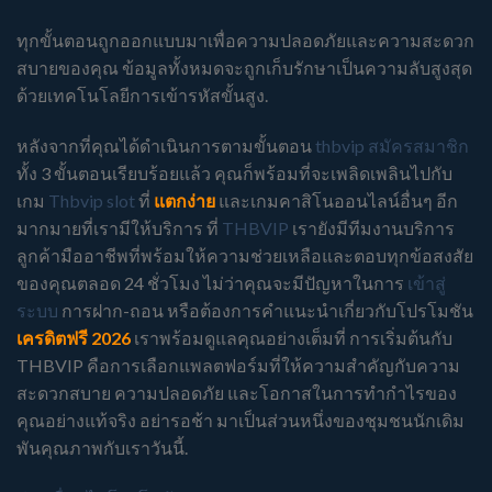
ทุกขั้นตอนถูกออกแบบมาเพื่อความปลอดภัยและความสะดวก
สบายของคุณ ข้อมูลทั้งหมดจะถูกเก็บรักษาเป็นความลับสูงสุด
ด้วยเทคโนโลยีการเข้ารหัสขั้นสูง.
หลังจากที่คุณได้ดำเนินการตามขั้นตอน
thbvip สมัครสมาชิก
ทั้ง 3 ขั้นตอนเรียบร้อยแล้ว คุณก็พร้อมที่จะเพลิดเพลินไปกับ
เกม
Thbvip slot
ที่
แตกง่าย
และเกมคาสิโนออนไลน์อื่นๆ อีก
มากมายที่เรามีให้บริการ ที่
THBVIP
เรายังมีทีมงานบริการ
ลูกค้ามืออาชีพที่พร้อมให้ความช่วยเหลือและตอบทุกข้อสงสัย
ของคุณตลอด 24 ชั่วโมง ไม่ว่าคุณจะมีปัญหาในการ
เข้าสู่
ระบบ
การฝาก-ถอน หรือต้องการคำแนะนำเกี่ยวกับโปรโมชัน
เครดิตฟรี 2026
เราพร้อมดูแลคุณอย่างเต็มที่ การเริ่มต้นกับ
THBVIP คือการเลือกแพลตฟอร์มที่ให้ความสำคัญกับความ
สะดวกสบาย ความปลอดภัย และโอกาสในการทำกำไรของ
คุณอย่างแท้จริง อย่ารอช้า มาเป็นส่วนหนึ่งของชุมชนนักเดิม
พันคุณภาพกับเราวันนี้.