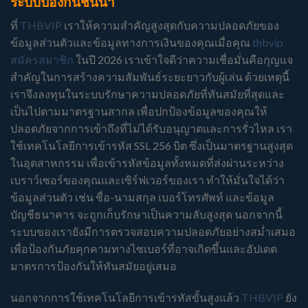
ระบบป้องกันชั้นนำ
ที่
THBVIP
เราให้ความสำคัญสูงสุดกับความปลอดภัยของ
ข้อมูลส่วนตัวและข้อมูลทางการเงินของคุณเมื่อคุณ
thbvip
สมัครสมาชิก
ในปี 2026 เราเข้าใจดีว่าความเชื่อมั่นคือกุญแจ
สำคัญในการสร้างความสัมพันธ์ระยะยาวกับผู้เล่น ด้วยเหตุนี้
เราจึงลงทุนในระบบรักษาความปลอดภัยที่ทันสมัยที่สุดและ
เป็นไปตามมาตรฐานสากล เพื่อปกป้องข้อมูลของคุณให้
ปลอดภัยจากการเข้าถึงที่ไม่ได้รับอนุญาตและการรั่วไหล เรา
ใช้เทคโนโลยีการเข้ารหัส SSL 256 บิต ซึ่งเป็นมาตรฐานสูงสุด
ในอุตสาหกรรม เพื่อเข้ารหัสข้อมูลทั้งหมดที่ส่งผ่านระหว่าง
เบราว์เซอร์ของคุณและเซิร์ฟเวอร์ของเรา ทำให้มั่นใจได้ว่า
ข้อมูลส่วนตัว เช่น ชื่อ-นามสกุล เบอร์โทรศัพท์ และข้อมูล
บัญชีธนาคาร จะถูกเก็บรักษาเป็นความลับสูงสุด นอกจากนี้
ระบบของเรายังมีการตรวจสอบความปลอดภัยอย่างสม่ำเสมอ
เพื่อป้องกันภัยคุกคามทางไซเบอร์ที่อาจเกิดขึ้นและอัปเดต
มาตรการป้องกันให้ทันสมัยอยู่เสมอ
นอกจากการใช้เทคโนโลยีการเข้ารหัสขั้นสูงแล้ว
THBVIP
ยัง