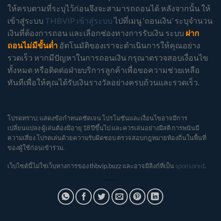
ให้ครบตามที่ระบุไว้ก่อนจึงจะสามารถถอนได้ หลังจากนั้น ให้
เข้าสู่ระบบ
THBVIP เข้าสู่ระบบ
ไปที่เมนู ‘ถอนเงิน’ ระบุจำนวน
เงินที่ต้องการถอน และเลือกช่องทางการรับเงิน ระบบ
ฝาก
ถอนไม่มีขั้นต่ำ
อัตโนมัติของเราจะดำเนินการให้คุณอย่าง
รวดเร็ว หากมีปัญหาในการถอนเงิน กรุณาตรวจสอบเงื่อนไข
ทั้งหมด หรือติดต่อฝ่ายบริการลูกค้าเพื่อขอความช่วยเหลือ
ทันทีเพื่อให้คุณได้รับเงินรางวัลอย่างครบถ้วนและรวดเร็ว.
โปรดทราบ: แสดงข้อกำหนดชัดเจน โปรโมชันและเงื่อนไขอาจมีการ
เปลี่ยนแปลง ผู้เล่นต้องมีอายุ 18 ปีขึ้นไป และควรเล่นอย่างมีสติ การพนันมี
ความเสี่ยง โปรดเล่นด้วยความรับผิดชอบ ตรวจสอบกฎหมายท้องถิ่นในพื้นที่
ของผู้ใช้ก่อนเข้าร่วม.
เว็บไซต์นี้ไม่ใช่เว็บทางการของ thbvip.buzz และอาจมีลิงก์ที่เป็น
sponsored
.